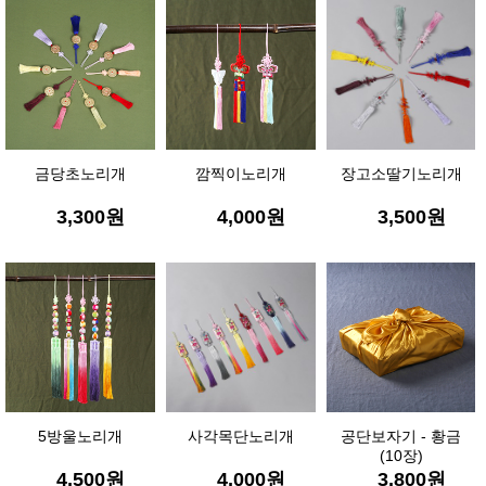
금당초노리개
깜찍이노리개
장고소딸기노리개
3,300
원
4,000
원
3,500
원
5방울노리개
사각목단노리개
공단보자기 - 황금
(10장)
4,500
원
4,000
원
3,800
원