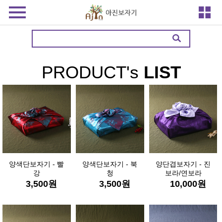
PRODUCT's
LIST
양색단보자기 - 빨
양색단보자기 - 북
양단겹보자기 - 진
강
청
보라/연보라
3,500
원
3,500
원
10,000
원