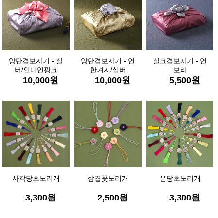
양단겹보자기 - 실
양단겹보자기 - 연
실크겹보자기 - 연
버/인디언핑크
한겨자/실버
보라
10,000
원
10,000
원
5,500
원
사각당초노리개
삼겹꽃노리개
은당초노리개
3,300
원
2,500
원
3,300
원